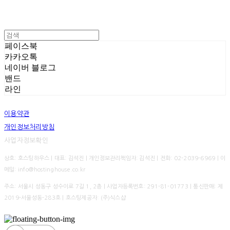
페이스북
카카오톡
네이버 블로그
밴드
라인
이용약관
개인정보처리방침
사업자정보확인
상호: 호스팅하우스 | 대표: 김석진 | 개인정보관리책임자: 김석진 | 전화: 02-2039-6969 | 이
메일: info@hostinghouse.co.kr
주소: 서울시 성동구 성수이로 7길 1, 2층 | 사업자등록번호:
291-81-01773
| 통신판매:
제
2019-서울성동-283호
| 호스팅제공자: (주)식스샵